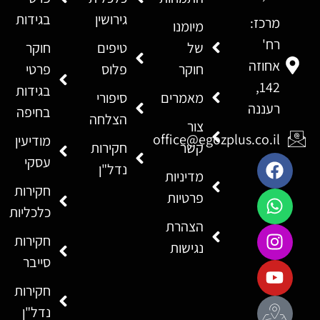
גירושין
בגידות
מרכז:
מיומנו
רח'
של
טיפים
חוקר
אחוזה
חוקר
פלוס
פרטי
142,
בגידות
מאמרים
סיפורי
רעננה
בחיפה
הצלחה
צור
office@egozplus.co.il
מודיעין
קשר
חקירות
עסקי
נדל"ן
מדיניות
חקירות
פרטיות
כלכליות
הצהרת
חקירות
נגישות
סייבר
חקירות
נדל"ן