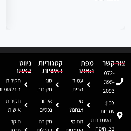
צור קשר
מפת
קטגוריות
ניווט
האתר
ראשיות
באתר
072-
עמוד
סוגי
חקירות
395-
הבית
חקירות
בינלאומיו
2093
מי
איתור
חקירות
צפון:
אנחנו?
נכסים
אישות
שדרות
ההסתדרות
תחומי
חקירה
חוקר
32, חיפה
התמחות
כלכלית
פרטי