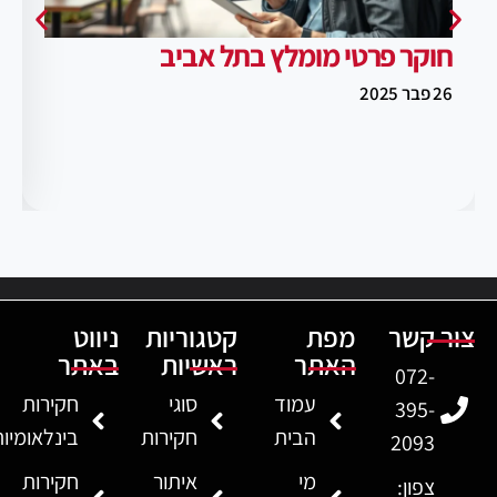
חוקר פרטי מומלץ בתל אביב
26 פבר 2025
צור קשר
מפת
קטגוריות
ניווט
האתר
ראשיות
באתר
072-
עמוד
סוגי
חקירות
395-
הבית
חקירות
בינלאומיו
2093
מי
איתור
חקירות
צפון: