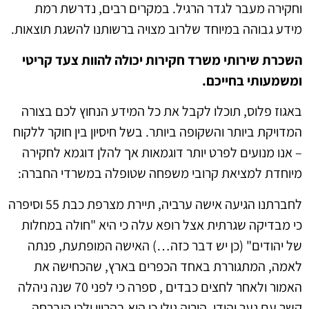
וחקירה מעבר לגדר הרגיל. במקרים רבים, נדרשת רמת
מידע גבוהה במיוחד שלרוב מצויה ברשותנו להשגת תוצאות.
השכרת שירותי משרד חקירות יכולה להוות צעד קריטי
ומשמעותי בחייכם.
באגוז פלוס, תוכלו לקבל את כל המידע הנחוץ לכם בצורה
המדויקת ביותר והשקופה ביותר. בשל חיסיון בין חוקר ללקוח
– אנו מנועים לפרט יותר דוגמאות אך להלן דוגמא לחקירה
מיוחדת למציאת קרובי משפחה שטופלה במשרדי החברה:
לחברתנו הגיעה אישה ערביה, תיירת מצרפת כבת 55 וסיפרה
כי מבדיקה שגרתית אצל רופא עלה כי היא "חולה במחלות
של יהודים" (כן יש דבר כזה…) האישה המופתעת, פנתה
לאמה, המתגוררת באחד הכפרים בארץ, שהכחישה את
האמור ולאחר לחצים כבדים , ספרה כי לפני 70 שנה ניהלה
קשר עם נער יהודי. הוריה גילו כי היא בהריון ולכן הוברחה