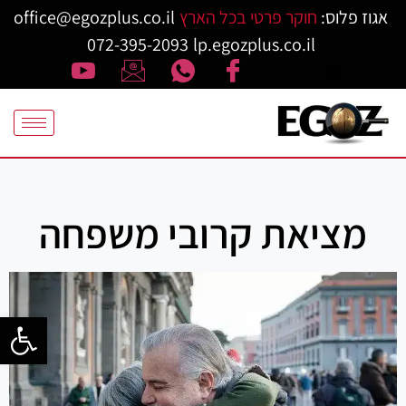
אגוז פלוס:
חוקר פרטי בכל הארץ
office@egozplus.co.il
072-395-2093
lp.egozplus.co.il
מציאת קרובי משפחה
פתח סרגל