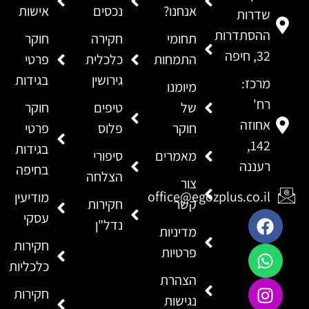
אנחנו?
נכסים
אישות
שדרות
ההסתדרות
תחומי
חקירה
חוקר
32, חיפה
התמחות
כלכלית
פרטי
גירושין
בגידות
מרכז:
מיומנו
רח'
של
טיפים
חוקר
אחוזה
חוקר
פלוס
פרטי
142,
בגידות
מאמרים
סיפורי
רעננה
בחיפה
הצלחה
צור
office@egozplus.co.il
מודיעין
קשר
חקירות
עסקי
נדל"ן
מדיניות
חקירות
פרטיות
כלכליות
הצהרת
חקירות
נגישות