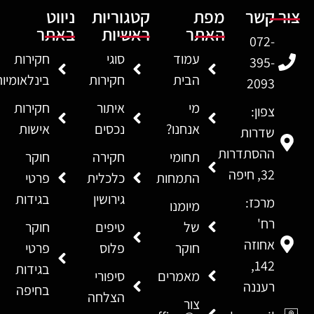
צור קשר
מפת
קטגוריות
ניווט
האתר
ראשיות
באתר
072-
עמוד
סוגי
חקירות
395-
הבית
חקירות
בינלאומיו
2093
מי
איתור
חקירות
צפון:
אנחנו?
נכסים
אישות
שדרות
ההסתדרות
תחומי
חקירה
חוקר
32, חיפה
התמחות
כלכלית
פרטי
גירושין
בגידות
מרכז:
מיומנו
רח'
של
טיפים
חוקר
אחוזה
חוקר
פלוס
פרטי
142,
בגידות
מאמרים
סיפורי
רעננה
בחיפה
הצלחה
צור