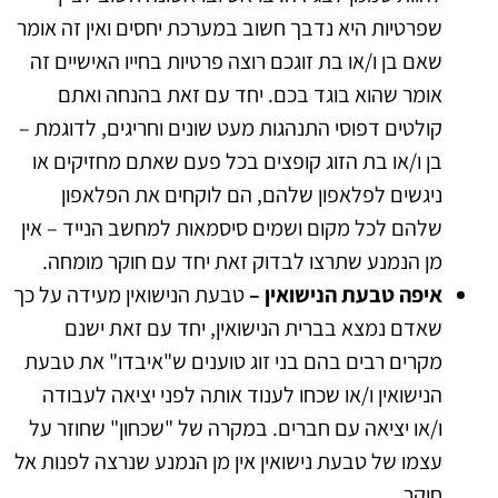
שפרטיות היא נדבך חשוב במערכת יחסים ואין זה אומר
שאם בן ו/או בת זוגכם רוצה פרטיות בחייו האישיים זה
אומר שהוא בוגד בכם. יחד עם זאת בהנחה ואתם
קולטים דפוסי התנהגות מעט שונים וחריגים, לדוגמת –
בן ו/או בת הזוג קופצים בכל פעם שאתם מחזיקים או
ניגשים לפלאפון שלהם, הם לוקחים את הפלאפון
שלהם לכל מקום ושמים סיסמאות למחשב הנייד – אין
מן הנמנע שתרצו לבדוק זאת יחד עם חוקר מומחה.
איפה טבעת הנישואין –
טבעת הנישואין מעידה על כך
שאדם נמצא בברית הנישואין, יחד עם זאת ישנם
מקרים רבים בהם בני זוג טוענים ש"איבדו" את טבעת
הנישואין ו/או שכחו לענוד אותה לפני יציאה לעבודה
ו/או יציאה עם חברים. במקרה של "שכחון" שחוזר על
עצמו של טבעת נישואין אין מן הנמנע שנרצה לפנות אל
חוקר.