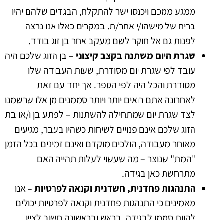
ממגע ממכם ויכנסו ישר להתקלח, הבגדים שלהם יהיו
בריח של מישהו/י אחר/ת. במקרים כאלו אנו נרצה
לפנות גם אל חוקר לשם מעקב אחר בן זוג בודד.
שגרת היום משתנה בקצב קיצוני –
בן הזוג שלכם היה
עובד לפי שגרת יום מסודרת, שעות העבודה שלו
מסודרת והכל היה לפי הספר. אך יחד עם זאת
לאחרונה אתם רואים יותר ויותר סממנים מן אלו שרשמנו
לצד שגרת יום שמתחילה להשתנות – לפתע בן ו/או בת
הזוג שלכם אינם פנויים לשיחות כשהיו בעבר, מגיעים
מאוחר מעבודה, הולכים מוקדם ואינם זמינים בכל הזמן
"המת" שנוצר – מה שעשוי לעלות תהייה האם
מתרחשת כאן בגידה.
התנהגות פחדנית, חשדנית וקנאה לפרטיות –
אנו
מאמינים כי התנהגות פחדנית וקנאה לפרטיות יכולים
להוות סממן לבגידה. בראש ובראשונה חשוב לציין