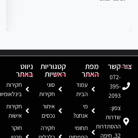
צור קשר
מפת
קטגוריות
ניווט
האתר
ראשיות
באתר
072-
עמוד
סוגי
חקירות
395-
הבית
חקירות
בינלאומיו
2093
מי
איתור
חקירות
צפון:
אנחנו?
נכסים
אישות
שדרות
ההסתדרות
תחומי
חקירה
חוקר
32, חיפה
התמחות
כלכלית
פרטי