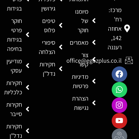
גירושין
בגידות
מרכז:
מיומנו
רח'
של
טיפים
חוקר
אחוזה
חוקר
פלוס
פרטי
142,
בגידות
מאמרים
סיפורי
רעננה
בחיפה
הצלחה
צור
office@egozplus.co.il
מודיעין
קשר
חקירות
עסקי
נדל"ן
מדיניות
חקירות
פרטיות
כלכליות
הצהרת
חקירות
נגישות
סייבר
חקירות
נדל"ן