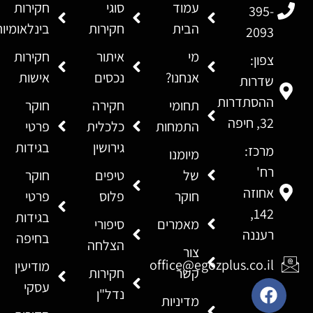
עמוד
סוגי
חקירות
395-
הבית
חקירות
בינלאומיו
2093
מי
איתור
חקירות
צפון:
אנחנו?
נכסים
אישות
שדרות
ההסתדרות
תחומי
חקירה
חוקר
32, חיפה
התמחות
כלכלית
פרטי
גירושין
בגידות
מרכז:
מיומנו
רח'
של
טיפים
חוקר
אחוזה
חוקר
פלוס
פרטי
142,
בגידות
מאמרים
סיפורי
רעננה
בחיפה
הצלחה
צור
office@egozplus.co.il
מודיעין
קשר
חקירות
עסקי
נדל"ן
מדיניות