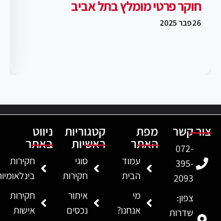
חוקר פרטי מומלץ בתל אביב
26 פבר 2025
צור קשר
מפת
קטגוריות
ניווט
האתר
ראשיות
באתר
072-
עמוד
סוגי
חקירות
395-
הבית
חקירות
בינלאומיו
2093
מי
איתור
חקירות
צפון:
אנחנו?
נכסים
אישות
שדרות