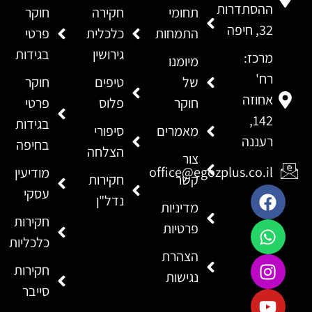
ההסתדרות
תחומי
חקירה
חוקר
32, חיפה
התמחות
כלכלית
פרטי
גירושין
בגידות
מרכז:
מיומנו
רח'
של
טיפים
חוקר
אחוזה
חוקר
פלוס
פרטי
142,
בגידות
מאמרים
סיפורי
רעננה
בחיפה
הצלחה
צור
office@egozplus.co.il
מודיעין
קשר
חקירות
עסקי
נדל"ן
מדיניות
חקירות
פרטיות
כלכליות
הצהרת
חקירות
נגישות
סייבר