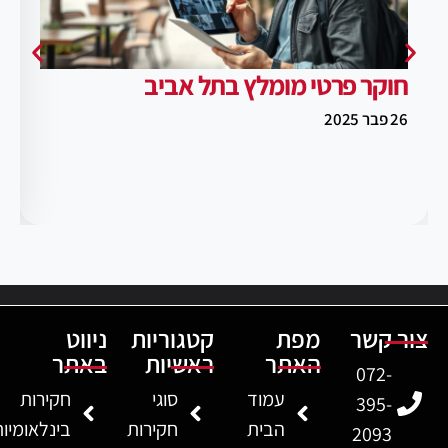
חוקר פרטי מומלץ בתל אביב
26 פבר 2025
צור קשר
מפת
קטגוריות
ניווט
האתר
ראשיות
באתר
072-
עמוד
סוגי
חקירות
395-
הבית
חקירות
בינלאומיו
2093