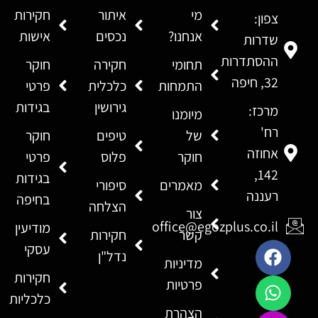
מי
איתור
חקירות
צפון:
אנחנו?
נכסים
אישות
שדרות
ההסתדרות
תחומי
חקירה
חוקר
32, חיפה
התמחות
כלכלית
פרטי
גירושין
בגידות
מרכז:
מיומנו
רח'
של
טיפים
חוקר
אחוזה
חוקר
פלוס
פרטי
142,
בגידות
מאמרים
סיפורי
רעננה
בחיפה
הצלחה
צור
office@egozplus.co.il
מודיעין
קשר
חקירות
עסקי
נדל"ן
מדיניות
חקירות
פרטיות
כלכליות
הצהרת