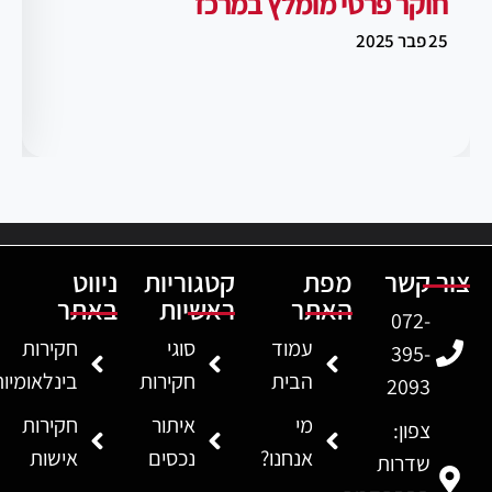
חוקר פרטי מומלץ במרכז
25 פבר 2025
צור קשר
מפת
קטגוריות
ניווט
האתר
ראשיות
באתר
072-
עמוד
סוגי
חקירות
395-
הבית
חקירות
בינלאומיו
2093
מי
איתור
חקירות
צפון:
אנחנו?
נכסים
אישות
שדרות