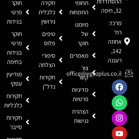
ההסתדרות
תחומי
חקירה
חוקר
32, חיפה
התמחות
כלכלית
פרטי
גירושין
בגידות
מרכז:
מיומנו
רח'
של
טיפים
חוקר
אחוזה
חוקר
פלוס
פרטי
142,
בגידות
מאמרים
סיפורי
רעננה
בחיפה
הצלחה
צור
office@egozplus.co.il
מודיעין
קשר
חקירות
עסקי
נדל"ן
מדיניות
חקירות
פרטיות
כלכליות
הצהרת
חקירות
נגישות
סייבר