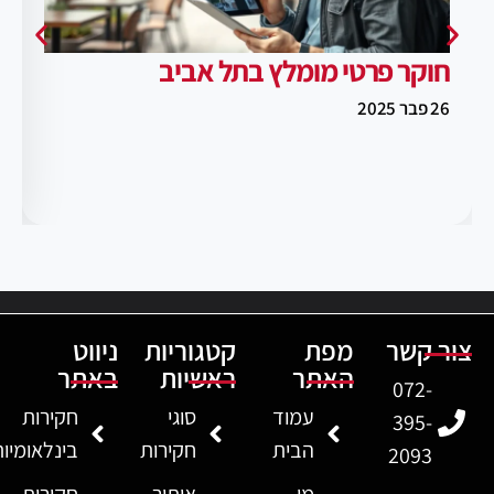
חוקר פרטי מומלץ בתל אביב
26 פבר 2025
צור קשר
מפת
קטגוריות
ניווט
האתר
ראשיות
באתר
072-
עמוד
סוגי
חקירות
395-
הבית
חקירות
בינלאומיו
2093