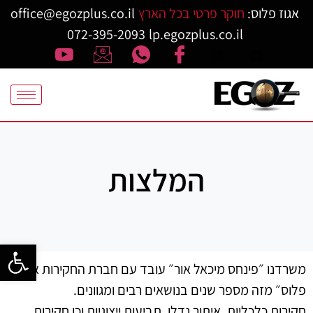
אגוז פלוס:
חוקר פרטי בכל הארץ
office@egozplus.co.il
072-395-2093
lp.egozplus.co.il
המלצות
פתח סרגל
משרדנו ״פינחס מיכאל אור״ עובד עם חברת החקירות אגוז
פלוס״ מזה מספר שנים בנושאים רבים ומגוונים.
חקירות כלכליות, איתור נדלן, תביעות ייצוגיות וכן חקירות