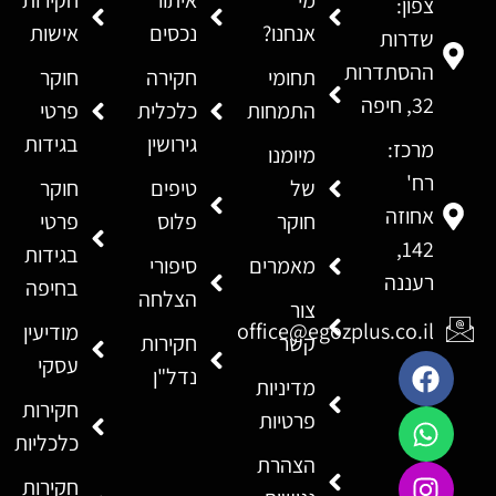
מי
איתור
חקירות
צפון:
אנחנו?
נכסים
אישות
שדרות
ההסתדרות
תחומי
חקירה
חוקר
32, חיפה
התמחות
כלכלית
פרטי
גירושין
בגידות
מרכז:
מיומנו
רח'
של
טיפים
חוקר
אחוזה
חוקר
פלוס
פרטי
142,
בגידות
מאמרים
סיפורי
רעננה
בחיפה
הצלחה
צור
office@egozplus.co.il
מודיעין
קשר
חקירות
עסקי
נדל"ן
מדיניות
חקירות
פרטיות
כלכליות
הצהרת
חקירות