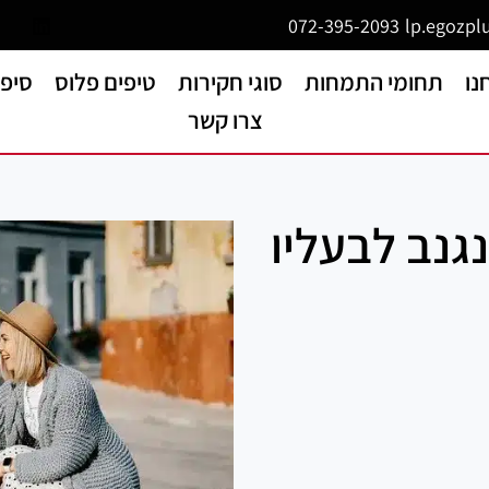
072-395-2093
lp.egozplu
נו
תחומי התמחות
סוגי חקירות
טיפים פלוס
סיפו
צרו קשר
גנב לבעליו