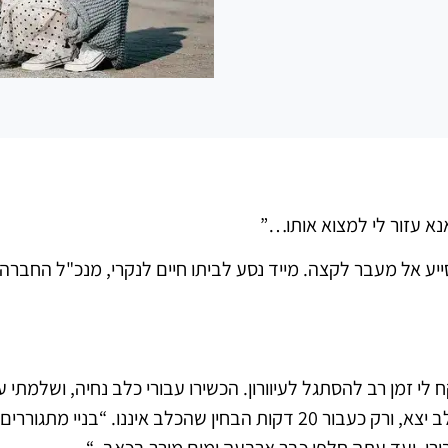
א עזור לי למצוא אותו…”
ע אל מעבר לקצה. מייד נסע לביתו חיים לנקרי, מנכ"ל החברה, 
לי זמן רב להסתגל לעיוורון. הכשירו עבורי כלב נחיה, ושלמתי ע
הנראה השאיר בטעות את דלת הבית פתוחה והכלב יצא, ורק כעבור 20 דקות 
רי, ועד עתה חלפו כבר ארבעה ימים מירר בכאב. “